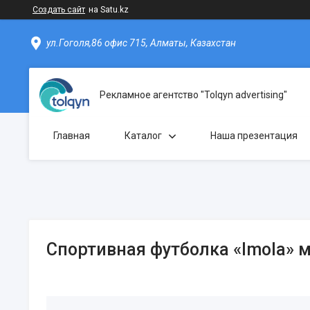
Создать сайт
на Satu.kz
ул.Гоголя,86 офис 715, Алматы, Казахстан
Рекламное агентство "Tolqyn advertising"
Главная
Каталог
Наша презентация
Спортивная футболка «Imola» 