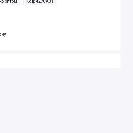
ко оптом
Код:
427CA01
ону