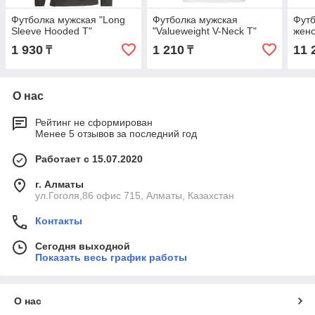
Футболка мужская "Long
Футболка мужская
Футб
Sleeve Hooded T"
"Valueweight V-Neck T"
жен
1 930
1 210
11 
₸
₸
О нас
Рейтинг не сформирован
Менее 5 отзывов за последний год
Работает с 15.07.2020
г. Алматы
ул.Гоголя,86 офис 715, Алматы, Казахстан
Контакты
Сегодня выходной
Показать весь график работы
О нас