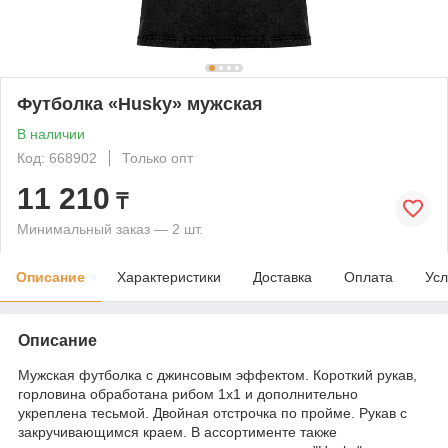
Футболка «Husky» мужская
В наличии
Код: 668902
Только опт
11 210
₸
Минимальный заказ — 2 шт.
Описание
Характеристики
Доставка
Оплата
Усл
Описание
Мужская футболка с джинсовым эффектом. Короткий рукав,
горловина обработана рибом 1х1 и дополнительно
укреплена тесьмой. Двойная отстрочка по пройме. Рукав с
закручивающимся краем. В ассортименте также