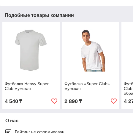
Подобные товары компании
Футболка Heavy Super
Футболка «Super Club»
Футб
Club мужская
мужская
Club
обр
4 540
2 890
4 2
₸
₸
О нас
Рейтинг не сформирован