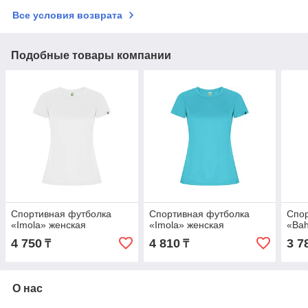
Все условия возврата
Подобные товары компании
Спортивная футболка
Спортивная футболка
Спор
«Imola» женская
«Imola» женская
«Bah
4 750
4 810
3 7
₸
₸
О нас