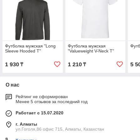
Футболка мужская "Long
Футболка мужская
Футб
Sleeve Hooded T"
"Valueweight V-Neck T"
1 930
1 210
5 5
₸
₸
О нас
Рейтинг не сформирован
Менее 5 отзывов за последний год
Работает с 15.07.2020
г. Алматы
ул.Гоголя,86 офис 715, Алматы, Казахстан