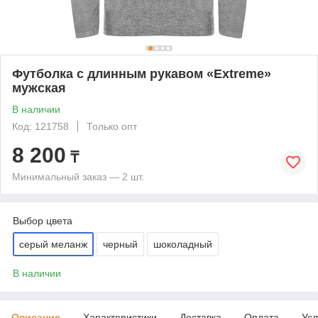
Футболка c длинным рукавом «Extreme»
мужская
В наличии
Код: 121758
Только опт
8 200
₸
Минимальный заказ — 2 шт.
Выбор цвета
серый меланж
черный
шоколадный
В наличии
Описание
Характеристики
Доставка
Оплата
Усл