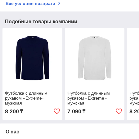
Все условия возврата
Подобные товары компании
Футболка c длинным
Футболка c длинным
Футб
рукавом «Extreme»
рукавом «Extreme»
рука
мужская
мужская
муж
8 200
7 090
8 2
₸
₸
О нас