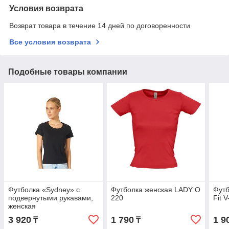
Условия возврата
Возврат товара в течение 14 дней по договоренности
Все условия возврата
Подобные товары компании
Футболка «Sydney» с
Футболка женская LADY O
Футб
подвернутыми рукавами,
220
Fit 
женская
3 920
1 790
1 9
₸
₸