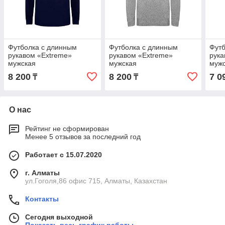
Футболка c длинным
Футболка c длинным
Футб
рукавом «Extreme»
рукавом «Extreme»
рука
мужская
мужская
муж
8 200
8 200
7 0
₸
₸
О нас
Рейтинг не сформирован
Менее 5 отзывов за последний год
Работает с 15.07.2020
г. Алматы
ул.Гоголя,86 офис 715, Алматы, Казахстан
Контакты
Сегодня выходной