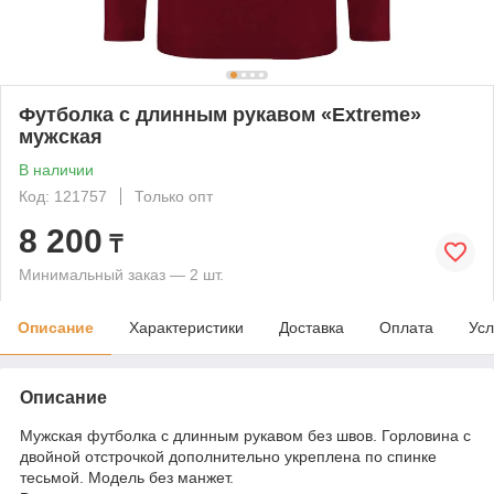
Футболка c длинным рукавом «Extreme»
мужская
В наличии
Код: 121757
Только опт
8 200
₸
Минимальный заказ — 2 шт.
Описание
Характеристики
Доставка
Оплата
Усл
Описание
Мужская футболка с длинным рукавом без швов. Горловина с
двойной отстрочкой дополнительно укреплена по спинке
тесьмой. Модель без манжет.