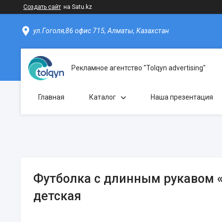
Создать сайт
на Satu.kz
ул.Гоголя,86 офис 715, Алматы, Казахстан
Рекламное агентство "Tolqyn advertising"
Главная
Каталог
Наша презентация
Футболка c длинным рукавом 
детская