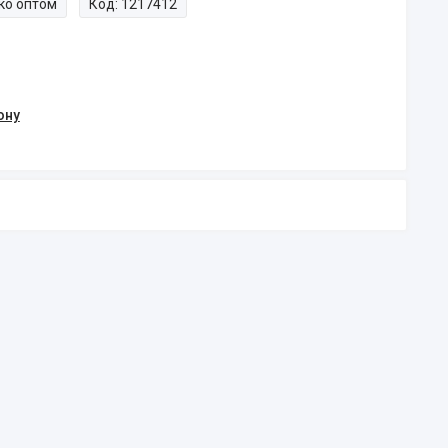
ко оптом
Код:
1217412
ону