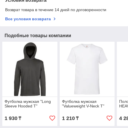
Условия возврата
Возврат товара в течение 14 дней по договоренности
Все условия возврата
Подобные товары компании
Футболка мужская "Long
Футболка мужская
Пол
Sleeve Hooded T"
"Valueweight V-Neck T"
HEA
1 930
1 210
4 2
₸
₸