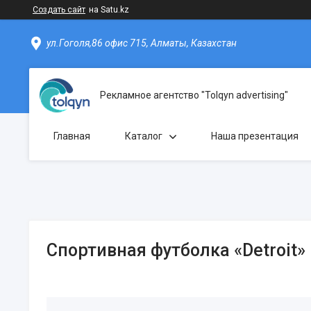
Создать сайт
на Satu.kz
ул.Гоголя,86 офис 715, Алматы, Казахстан
Рекламное агентство "Tolqyn advertising"
Главная
Каталог
Наша презентация
Спортивная футболка «Detroit»