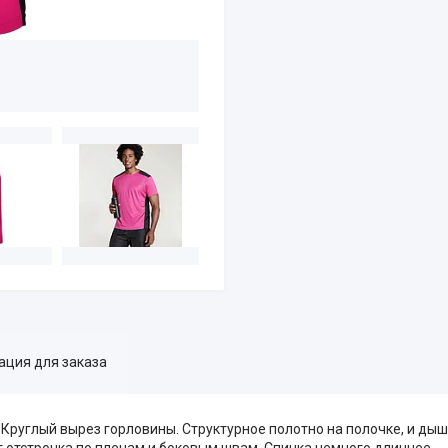
ция для заказа
. Круглый вырез горловины. Структурное полотно на полочке, и ды
г отстрочка по плечам и боковым швам. Спинка немного длиннее