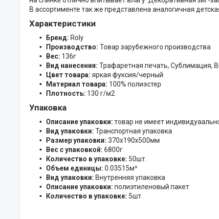
В ассортименте так же представлена аналогичная детская 
Характеристики
Бренд:
Roly
Производство:
Товар зарубежного производства
Вес:
136г
Вид нанесения:
Трафаретная печать, Сублимация, 
Цвет товара:
яркая фуксия/черный
Материал товара:
100% полиэстер
Плотность:
130 г/м2
Упаковка
Описание упаковки:
товар не имеет индивидуаальн
Вид упаковки:
Транспортная упаковка
Размер упаковки:
370x190x500мм
Вес с упаковкой:
6800г
Количество в упаковке:
50шт.
Объем единицы:
0.03515м³
Вид упаковки:
Внутренняя упаковка
Описание упаковки:
полиэтиленовый пакет
Количество в упаковке:
5шт.