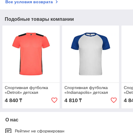
Все условия возврата
Подобные товары компании
Спортивная футболка
Спортивная футболка
Спор
«Detroit» детская
«Indianapolis» детская
«Det
4 840
4 810
4 8
₸
₸
О нас
Рейтинг не сформирован