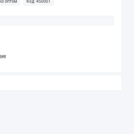
ко оптом
Код:
450001
ону