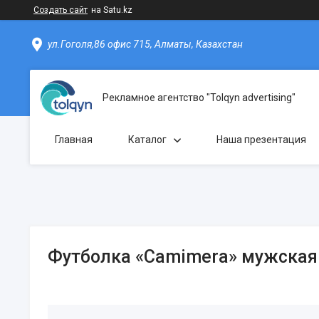
Создать сайт
на Satu.kz
ул.Гоголя,86 офис 715, Алматы, Казахстан
Рекламное агентство "Tolqyn advertising"
Главная
Каталог
Наша презентация
Футболка «Camimera» мужская