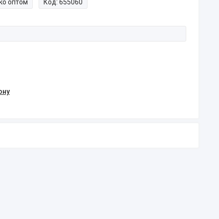
ко оптом
Код:
655060
ону