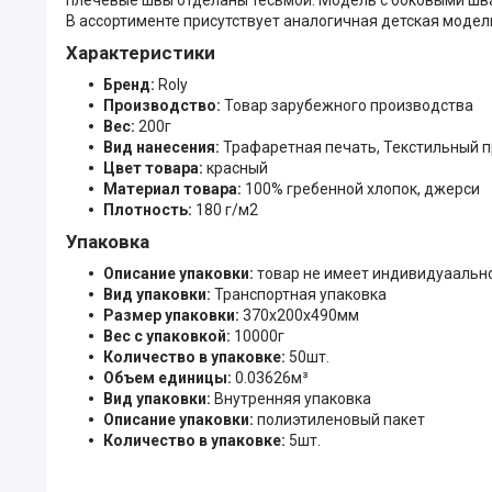
В ассортименте присутствует аналогичная детская модел
Характеристики
Бренд:
Roly
Производство:
Товар зарубежного производства
Вес:
200г
Вид нанесения:
Трафаретная печать, Текстильный 
Цвет товара:
красный
Материал товара:
100% гребенной хлопок, джерси
Плотность:
180 г/м2
Упаковка
Описание упаковки:
товар не имеет индивидуаальн
Вид упаковки:
Транспортная упаковка
Размер упаковки:
370x200x490мм
Вес с упаковкой:
10000г
Количество в упаковке:
50шт.
Объем единицы:
0.03626м³
Вид упаковки:
Внутренняя упаковка
Описание упаковки:
полиэтиленовый пакет
Количество в упаковке:
5шт.