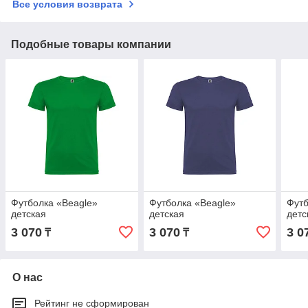
Все условия возврата
Подобные товары компании
Футболка «Beagle»
Футболка «Beagle»
Футб
детская
детская
детс
3 070
3 070
3 0
₸
₸
О нас
Рейтинг не сформирован