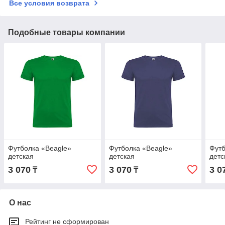
Все условия возврата
Подобные товары компании
Футболка «Beagle»
Футболка «Beagle»
Футб
детская
детская
детс
3 070
3 070
3 0
₸
₸
О нас
Рейтинг не сформирован