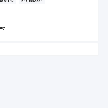
ко оптом
Код:
6554458
ону