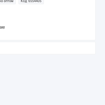
ко оптом
Код:
6554405
ону