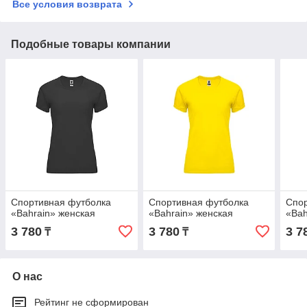
Все условия возврата
Подобные товары компании
Спортивная футболка
Спортивная футболка
Спор
«Bahrain» женская
«Bahrain» женская
«Bah
3 780
3 780
3 7
₸
₸
О нас
Рейтинг не сформирован