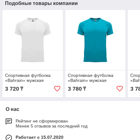
Подобные товары компании
Спортивная футболка
Спортивная футболка
Спор
«Bahrain» мужская
«Bahrain» мужская
«Bah
3 720
3 780
3 7
₸
₸
О нас
Рейтинг не сформирован
Менее 5 отзывов за последний год
Работает с 15.07.2020