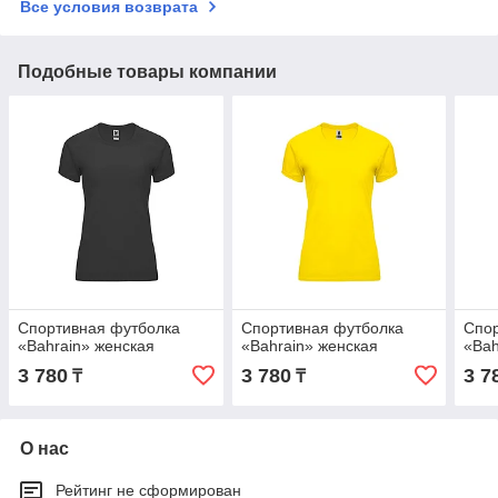
Все условия возврата
Подобные товары компании
Спортивная футболка
Спортивная футболка
Спор
«Bahrain» женская
«Bahrain» женская
«Bah
3 780
3 780
3 7
₸
₸
О нас
Рейтинг не сформирован