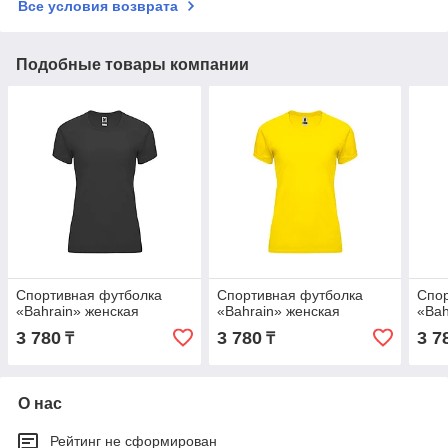
Все условия возврата
Подобные товары компании
Спортивная футболка
Спортивная футболка
Спор
«Bahrain» женская
«Bahrain» женская
«Bah
3 780
3 780
3 7
₸
₸
О нас
Рейтинг не сформирован