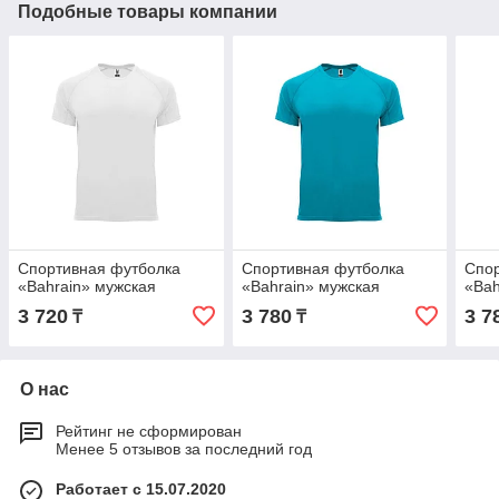
Подобные товары компании
Спортивная футболка
Спортивная футболка
Спор
«Bahrain» мужская
«Bahrain» мужская
«Bah
3 720
3 780
3 7
₸
₸
О нас
Рейтинг не сформирован
Менее 5 отзывов за последний год
Работает с 15.07.2020