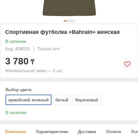
Спортивная футболка «Bahrain» женская
В наличии
Код: 408015
Только опт
3 780
₸
Минимальный заказ — 2 шт.
Выбор цвета
армейский зеленый
белый
бирюзовый
В наличии
Описание
Характеристики
Доставка
Оплата
Усл