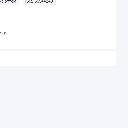
ко оптом
Код:
66544248
ону