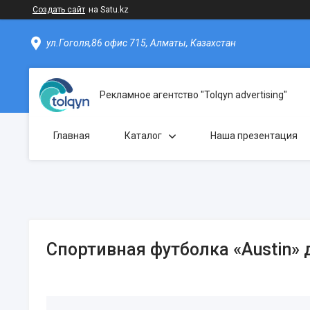
Создать сайт
на Satu.kz
ул.Гоголя,86 офис 715, Алматы, Казахстан
Рекламное агентство "Tolqyn advertising"
Главная
Каталог
Наша презентация
Спортивная футболка «Austin» 