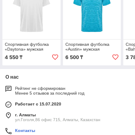
Спортивная футболка
Спортивная футболка
Спор
«Daytona» мужская
«Austin» мужская
«Bah
4 550
6 500
3 7
₸
₸
О нас
Рейтинг не сформирован
Менее 5 отзывов за последний год
Работает с 15.07.2020
г. Алматы
ул.Гоголя,86 офис 715, Алматы, Казахстан
Контакты