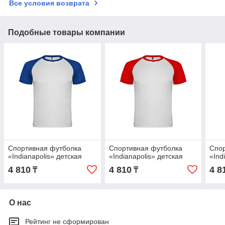
Все условия возврата
Подобные товары компании
Спортивная футболка
Спортивная футболка
Спор
«Indianapolis» детская
«Indianapolis» детская
«Ind
4 810
4 810
4 8
₸
₸
О нас
Рейтинг не сформирован