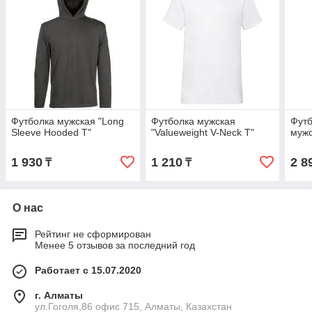
Футболка мужская "Long
Футболка мужская
Футб
Sleeve Hooded T"
"Valueweight V-Neck T"
муж
1 930
1 210
2 8
₸
₸
О нас
Рейтинг не сформирован
Менее 5 отзывов за последний год
Работает с 15.07.2020
г. Алматы
ул.Гоголя,86 офис 715, Алматы, Казахстан