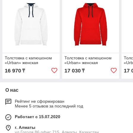
Толстовка с капюшоном
Толстовка с капюшоном
Толс
«Urban» женская
«Urban» женская
«Urb
16 970
17 030
17 
₸
₸
О нас
Рейтинг не сформирован
Менее 5 отзывов за последний год
Работает с 15.07.2020
г. Алматы
ул.Гоголя,86 офис 715, Алматы, Казахстан