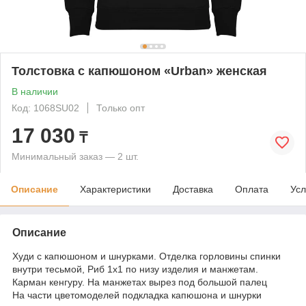
Толстовка с капюшоном «Urban» женская
В наличии
Код: 1068SU02
Только опт
17 030
₸
Минимальный заказ — 2 шт.
Описание
Характеристики
Доставка
Оплата
Усл
Описание
Худи с капюшоном и шнурками. Отделка горловины спинки
внутри тесьмой, Риб 1х1 по низу изделия и манжетам.
Карман кенгуру. На манжетах вырез под большой палец
На части цветомоделей подкладка капюшона и шнурки