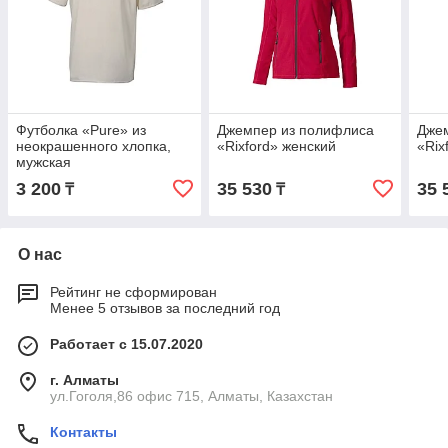
Футболка «Pure» из
Джемпер из полифлиса
Дже
неокрашенного хлопка,
«Rixford» женский
«Rix
мужская
3 200
35 530
35 
₸
₸
О нас
Рейтинг не сформирован
Менее 5 отзывов за последний год
Работает с 15.07.2020
г. Алматы
ул.Гоголя,86 офис 715, Алматы, Казахстан
Контакты