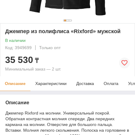
Джемпер из полифлиса «Rixford» мужской
В наличии
Код: 3949699
Только опт
35 530
₸
Минимальный заказ — 2 шт.
Описание
Характеристики
Доставка
Оплата
Усл
Описание
Джемпер Rixford на молнии. Универсальный покрой.
Обратная контрастная молния спереди. Два передних
кармана на молнии. Отверстие для большого пальца.
Вставки. Молния легкого скольжения. Полоска на горловине в