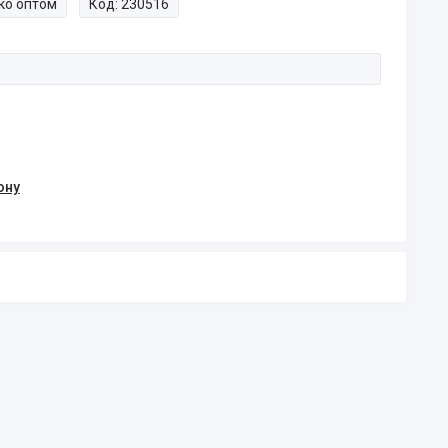
ко оптом
Код:
230516
ону