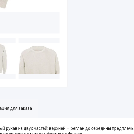
ция для заказа
й рукав из двух частей: верхней — реглан до середины предплечь
рою свитшот сидит комфортно по фигуре.