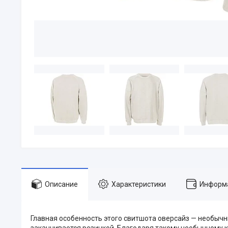
Описание
Характеристики
Информа
Главная особенность этого свитшота оверсайз — необычны
заканчивается резинкой. Благодаря такому необычному к