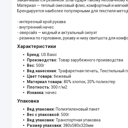
Материал — теплый смесовый флис, комфортный и мягкий, 
Брендируется наиболее популярными для текстиля мето
- интересный крой рукава
- внутренний начес
- оверсайз — модный и актуальный силуэт
- резинка по горловине, рукаву и низу свитшота для ком
Характеристики
Бренд:
US Basic
Производство:
Товар зарубежного производства
Вес:
500г
Вид нанесения:
Трафаретная печать, Текстильный 
Цвет товара:
бежевый
Материал товара:
80% хлопок, 20% полиэстер
Плотность:
300 г/м2
Изнанка:
начес
Упаковка
Вид упаковки:
Полиэтиленовый пакет
Вес с упаковкой:
500г
Вид упаковки:
Транспортная упаковка
Размер упаковки:
380x580x320мм