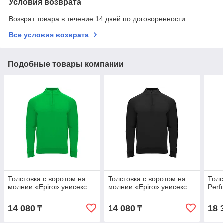
Условия возврата
Возврат товара в течение 14 дней по договоренности
Все условия возврата
Подобные товары компании
Толстовка с воротом на
Толстовка с воротом на
Толс
молнии «Epiro» унисекс
молнии «Epiro» унисекс
Perf
14 080
14 080
18 
₸
₸