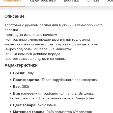
Описание
Характеристики
Доставка
Оплата
Усл
Описание
Толстовка с рукавом реглан для мужчин из технологичного
полотна.
-подкладка из флиса с начесом
-контрастные укрепляющие швы внутри горловины
-технологичная молния с светоотражающими деталями
-вырез под большой палец на манжетах
-спинка немного длиннее переда
-светоотражающие детали на спинке
Характеристики
Бренд:
Roly
Производство:
Товар зарубежного производства
Вес:
363г
Вид нанесения:
Трафаретная печать, Вышивка,
Термотрансфер, Трафаретная печать Спецэффект
Цвет товара:
бирюзовый
Материал товара:
94% полиэстер 6% эластан