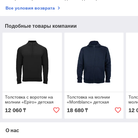
Все условия возврата
Подобные товары компании
Толстовка с воротом на
Толстовка на молнии
Толс
молнии «Epiro» детская
«Montblanc» детская
молн
12 060
18 680
12 
₸
₸
О нас