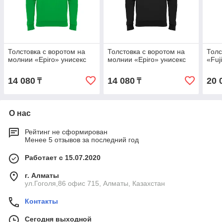
Толстовка с воротом на
Толстовка с воротом на
Толс
молнии «Epiro» унисекс
молнии «Epiro» унисекс
«Fuj
14 080
14 080
20 
₸
₸
О нас
Рейтинг не сформирован
Менее 5 отзывов за последний год
Работает с 15.07.2020
г. Алматы
ул.Гоголя,86 офис 715, Алматы, Казахстан
Контакты
Сегодня выходной