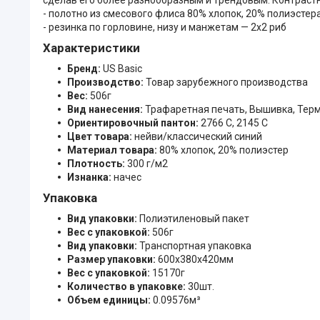
- полотно из смесового флиса 80% хлопок, 20% полиэстер
- резинка по горловине, низу и манжетам — 2х2 риб
Характеристики
Бренд:
US Basic
Производство:
Товар зарубежного производства
Вес:
506г
Вид нанесения:
Трафаретная печать, Вышивка, Тер
Ориентировочный пантон:
2766 C, 2145 C
Цвет товара:
нейви/классический синий
Материал товара:
80% хлопок, 20% полиэстер
Плотность:
300 г/м2
Изнанка:
начес
Упаковка
Вид упаковки:
Полиэтиленовый пакет
Вес с упаковкой:
506г
Вид упаковки:
Транспортная упаковка
Размер упаковки:
600x380x420мм
Вес с упаковкой:
15170г
Количество в упаковке:
30шт.
Объем единицы:
0.09576м³