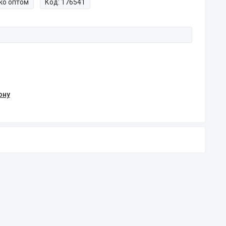
ко оптом
Код:
176541
ону