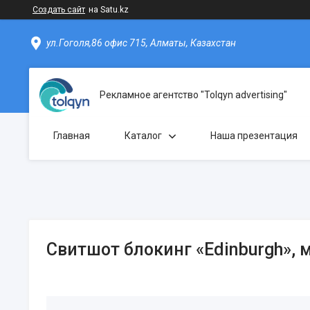
Создать сайт
на Satu.kz
ул.Гоголя,86 офис 715, Алматы, Казахстан
Рекламное агентство "Tolqyn advertising"
Главная
Каталог
Наша презентация
Свитшот блокинг «Edinburgh»,