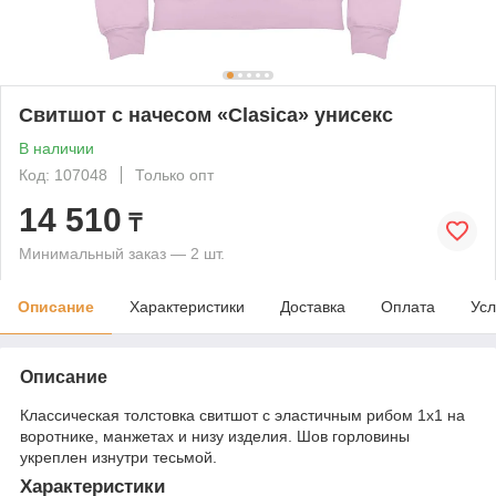
Свитшот с начесом «Clasica» унисекс
В наличии
Код: 107048
Только опт
14 510
₸
Минимальный заказ — 2 шт.
Описание
Характеристики
Доставка
Оплата
Усл
Описание
Классическая толстовка свитшот с эластичным рибом 1x1 на
воротнике, манжетах и низу изделия. Шов горловины
укреплен изнутри тесьмой.
Характеристики