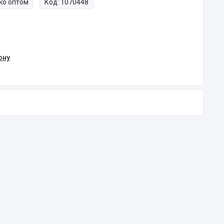
ко оптом
Код:
1070448
ону