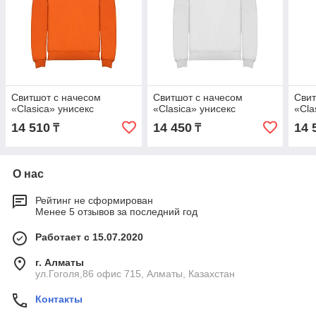
Свитшот с начесом
Свитшот с начесом
Свит
«Clasica» унисекс
«Clasica» унисекс
«Cla
14 510
14 450
14 
₸
₸
О нас
Рейтинг не сформирован
Менее 5 отзывов за последний год
Работает с 15.07.2020
г. Алматы
ул.Гоголя,86 офис 715, Алматы, Казахстан
Контакты