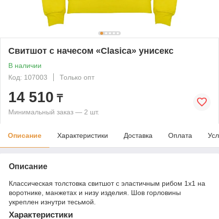
Свитшот с начесом «Clasica» унисекс
В наличии
Код: 107003
Только опт
14 510
₸
Минимальный заказ — 2 шт.
Описание
Характеристики
Доставка
Оплата
Усл
Описание
Классическая толстовка свитшот с эластичным рибом 1x1 на
воротнике, манжетах и низу изделия. Шов горловины
укреплен изнутри тесьмой.
Характеристики