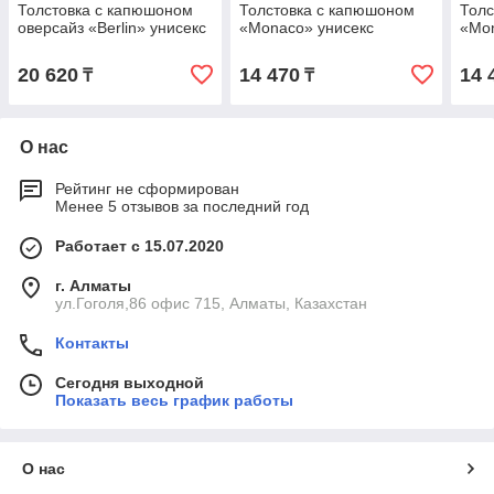
Толстовка с капюшоном
Толстовка с капюшоном
Толс
оверсайз «Berlin» унисекс
«Monaco» унисекс
«Mon
20 620
14 470
14 
₸
₸
О нас
Рейтинг не сформирован
Менее 5 отзывов за последний год
Работает с 15.07.2020
г. Алматы
ул.Гоголя,86 офис 715, Алматы, Казахстан
Контакты
Сегодня выходной
Показать весь график работы
О нас