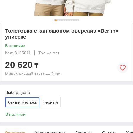
Толстовка с капюшоном оверсайз «Berlin»
унисекс
В наличии
Код: 3165011
Только опт
20 620
₸
Минимальный заказ — 2 шт.
Выбор цвета
белый меланж
черный
В наличии
Описание
Характеристики
Доставка
Оплата
Усл