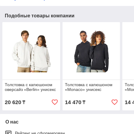
Подобные товары компании
Толстовка с капюшоном
Толстовка с капюшоном
Толс
оверсайз «Berlin» унисекс
«Monaco» унисекс
«Mon
20 620
14 470
14 
₸
₸
О нас
Рейтинг не сформирован