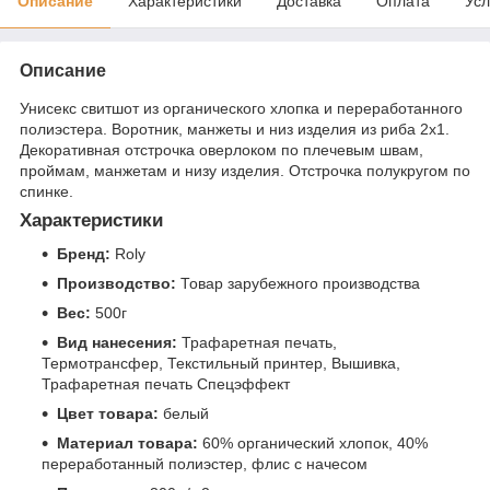
Описание
Характеристики
Доставка
Оплата
Усл
Описание
Унисекс свитшот из органического хлопка и переработанного
полиэстера. Воротник, манжеты и низ изделия из риба 2х1.
Декоративная отстрочка оверлоком по плечевым швам,
проймам, манжетам и низу изделия. Отстрочка полукругом по
спинке.
Характеристики
Бренд:
Roly
Производство:
Товар зарубежного производства
Вес:
500г
Вид нанесения:
Трафаретная печать,
Термотрансфер, Текстильный принтер, Вышивка,
Трафаретная печать Спецэффект
Цвет товара:
белый
Материал товара:
60% органический хлопок, 40%
переработанный полиэстер, флис с начесом