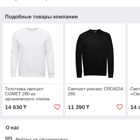
Подобные товары компании
Толстовка свитшот
Свитшот унисекс CROAZIA
Свит
COMET 280 из
280
«Cla
органического хлопка
14 630
11 390
14 
₸
₸
О нас
Рейтинг не сформирован