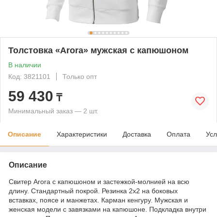
Толстовка «Arora» мужская с капюшоном
В наличии
Код: 3821101
Только опт
59 430
₸
Минимальный заказ — 2 шт.
Описание
Характеристики
Доставка
Оплата
Усл
Описание
Свитер Arora с капюшоном и застежкой-молнией на всю
длину. Стандартный покрой. Резинка 2х2 на боковых
вставках, поясе и манжетах. Карман кенгуру. Мужская и
женская модели с завязками на капюшоне. Подкладка внутри