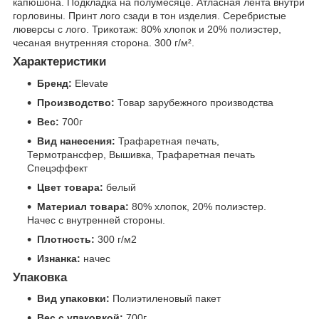
капюшона. Подкладка на полумесяце. Атласная лента внутри
горловины. Принт лого сзади в тон изделия. Серебристые
люверсы с лого. Трикотаж: 80% хлопок и 20% полиэстер,
чесаная внутренняя сторона. 300 г/м².
Характеристики
Бренд:
Elevate
Производство:
Товар зарубежного производства
Вес:
700г
Вид нанесения:
Трафаретная печать,
Термотрансфер, Вышивка, Трафаретная печать
Спецэффект
Цвет товара:
белый
Материал товара:
80% хлопок, 20% полиэстер.
Начес с внутренней стороны.
Плотность:
300 г/м2
Изнанка:
начес
Упаковка
Вид упаковки:
Полиэтиленовый пакет
Вес с упаковкой:
700г