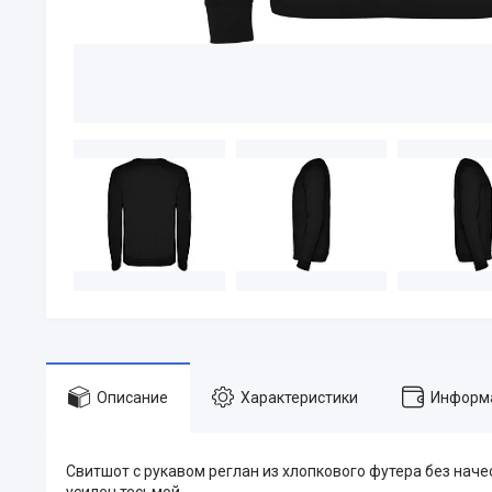
Описание
Характеристики
Информа
Свитшот с рукавом реглан из хлопкового футера без нач
усилен тесьмой.