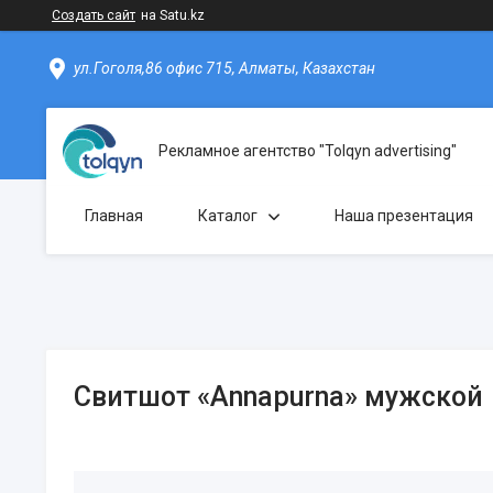
Создать сайт
на Satu.kz
ул.Гоголя,86 офис 715, Алматы, Казахстан
Рекламное агентство "Tolqyn advertising"
Главная
Каталог
Наша презентация
Свитшот «Annapurna» мужской