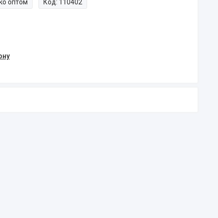
ко оптом
Код:
110402
ону