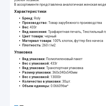
В ассортименте представлена аналогичная женская моде
Характеристики
Бренд:
Roly
Производство:
Товар зарубежного производства
Вес:
433г
Вид нанесения:
Трафаретная печать, Текстильный 
Цвет товара:
черный
Материал товара:
100% хлопок, футтер без начеса
Плотность:
260 г/м2
Упаковка
Вид упаковки:
Полиэтиленовый пакет
Вес с упаковкой:
433г
Вид упаковки:
Транспортная упаковка
Размер упаковки:
360x340x540мм
Вес с упаковкой:
13000г
Количество в упаковке:
30шт.
Объем единицы:
0.066096м³