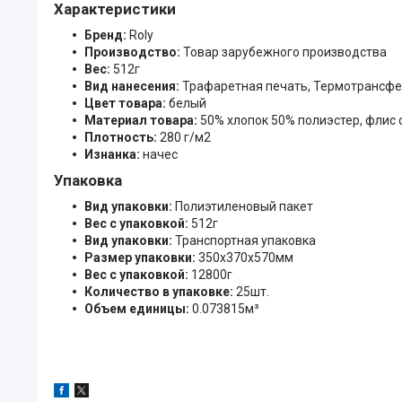
Характеристики
Бренд:
Roly
Производство:
Товар зарубежного производства
Вес:
512г
Вид нанесения:
Трафаретная печать, Термотрансфе
Цвет товара:
белый
Материал товара:
50% хлопок 50% полиэстер, флис 
Плотность:
280 г/м2
Изнанка:
начес
Упаковка
Вид упаковки:
Полиэтиленовый пакет
Вес с упаковкой:
512г
Вид упаковки:
Транспортная упаковка
Размер упаковки:
350x370x570мм
Вес с упаковкой:
12800г
Количество в упаковке:
25шт.
Объем единицы:
0.073815м³