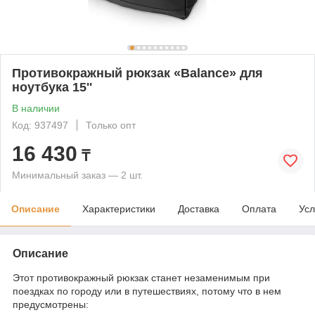
Противокражный рюкзак «Balance» для
ноутбука 15''
В наличии
Код: 937497
Только опт
16 430
₸
Минимальный заказ — 2 шт.
Описание
Характеристики
Доставка
Оплата
Усл
Описание
Этот противокражный рюкзак станет незаменимым при
поездках по городу или в путешествиях, потому что в нем
предусмотрены: