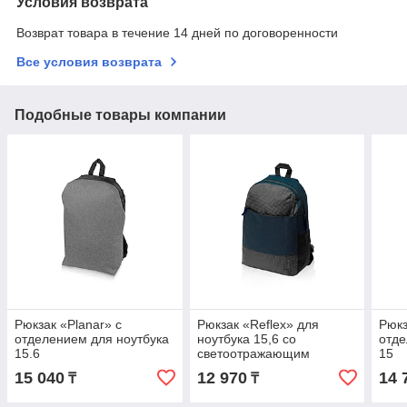
Условия возврата
Возврат товара в течение 14 дней по договоренности
Все условия возврата
Подобные товары компании
Рюкзак «Planar» с
Рюкзак «Reflex» для
Рюкз
отделением для ноутбука
ноутбука 15,6 со
отде
15.6
светоотражающим
15
эффектом
15 040
12 970
14 
₸
₸