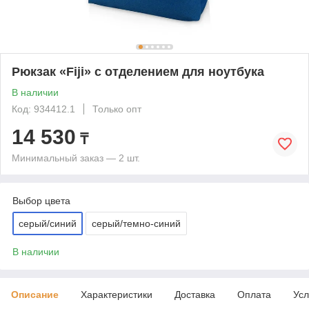
Рюкзак «Fiji» с отделением для ноутбука
В наличии
Код: 934412.1
Только опт
14 530
₸
Минимальный заказ — 2 шт.
Выбор цвета
серый/синий
серый/темно-синий
В наличии
Описание
Характеристики
Доставка
Оплата
Усл