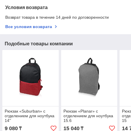
Условия возврата
Возврат товара в течение 14 дней по договоренности
Все условия возврата
Подобные товары компании
Рюкзак «Suburban» с
Рюкзак «Planar» с
Рюкз
отделением для ноутбука
отделением для ноутбука
отде
14''
15.6
15
9 080
15 040
14 
₸
₸