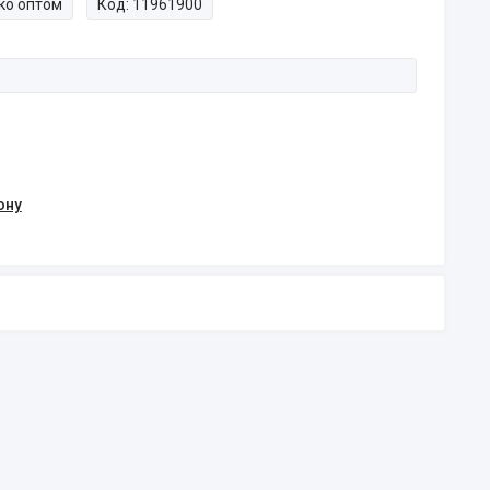
ко оптом
Код:
11961900
ону