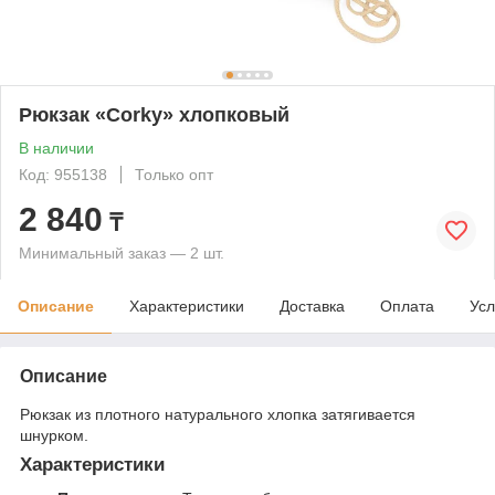
Рюкзак «Corky» хлопковый
В наличии
Код: 955138
Только опт
2 840
₸
Минимальный заказ — 2 шт.
Описание
Характеристики
Доставка
Оплата
Усл
Описание
Рюкзак из плотного натурального хлопка затягивается
шнурком.
Характеристики