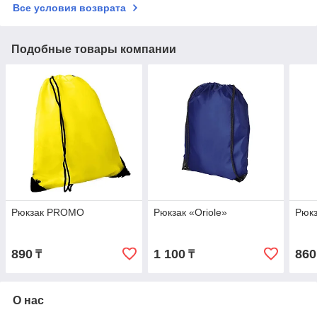
Все условия возврата
Подобные товары компании
Рюкзак PROMO
Рюкзак «Oriole»
Рюкз
890
1 100
860
₸
₸
О нас