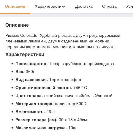
Описание
Характеристики
Доставка
Оплата
Усл
Описание
Рюкзак Colorado. Удобный рюкзак с двумя регулируемыми
плечевыми лямками, двумя отделениями на молнии,
передним карманом на молнии и карманом на липучке.
Характеристики
Производство:
Товар зарубежного производства
Вес:
360г
Вид нанесения:
Термотрансфер
Ориентировочный пантон:
7462 C
Цвет товара:
синий классический/белый/черный
Материал товара:
полиэстер 600D
Вместимость:
26 л
Размер товара (см):
30 х 18 х 49см
Максимальная нагрузка:
10кг