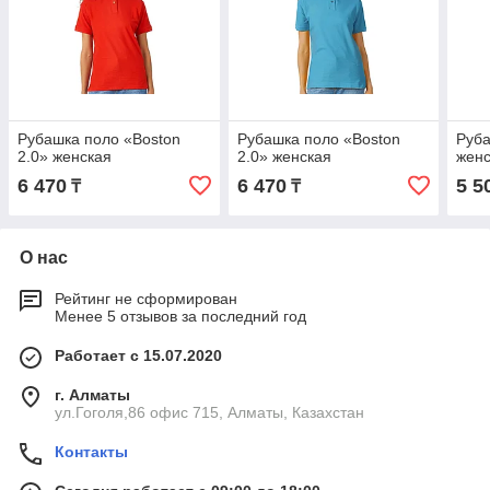
Рубашка поло «Boston
Рубашка поло «Boston
Руба
2.0» женская
2.0» женская
жен
6 470
6 470
5 5
₸
₸
О нас
Рейтинг не сформирован
Менее 5 отзывов за последний год
Работает с 15.07.2020
г. Алматы
ул.Гоголя,86 офис 715, Алматы, Казахстан
Контакты